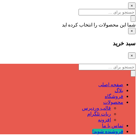
×
شما این محصولات را انتخاب کرده اید
×
سبد خرید
×
صفحه اصلی
بلاگ
فروشگاه
محصولات
قالب وردپرس
ربات تلگرام
افزونه
تماس با ما
فروشنده شوید!