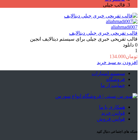
قالب جیلی
aliahmadi007
قالب تفریحی خبری جیلی دیتالایف
قالب تفریحی خبری جیلی برای سیستم دیتالایف انجین
0
دانلود
1
تومان
134.000
افزودن به سبد خرید
سیستم امتیازات
فروشگاه
حمایت از ما
همکاری با ما
قوانین خرید
قوانین فروش
شبکه های اجتماعی دنبال کنید