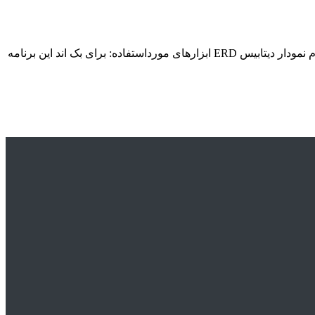
شامل: توضیح و شرح کامل 26 صفحه ای عکس های اجرا و توضیح خط به خط کد دیاگرامهای UML از جمله کلاس دیاگرام و یوزکیس دیاگرام نمودار دیتابیس ERD ابزارهای مورداستفاده: برای بک اند این برنامه