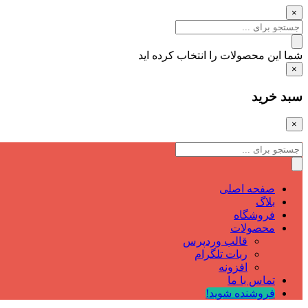
×
شما این محصولات را انتخاب کرده اید
×
سبد خرید
×
صفحه اصلی
بلاگ
فروشگاه
محصولات
قالب وردپرس
ربات تلگرام
افزونه
تماس با ما
فروشنده شوید!