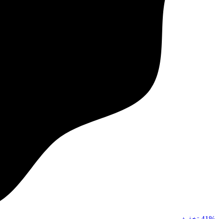
41%
تخفیف