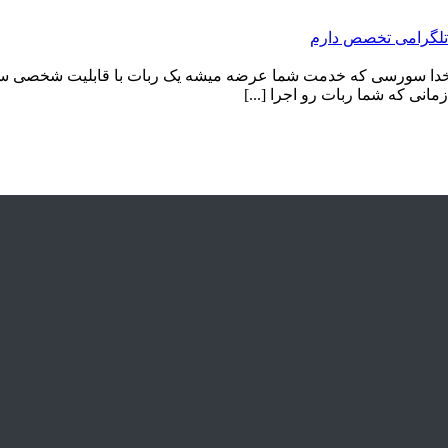
تلگرامی تخصص دارم
ز تلگرام ….اپدیت شد…. اپدیت سال 2022 با نام یاد خدا سورسی که خدمت شما عرضه میشه یک ر
انی که شما ربات رو اجرا [...]