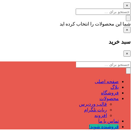
×
شما این محصولات را انتخاب کرده اید
×
سبد خرید
×
صفحه اصلی
بلاگ
فروشگاه
محصولات
قالب وردپرس
ربات تلگرام
افزونه
تماس با ما
فروشنده شوید!