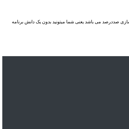
بات با قابلیت شخصی سازی صددرصد می باشد یعنی شما میتونید بدون یک دانش برنامه