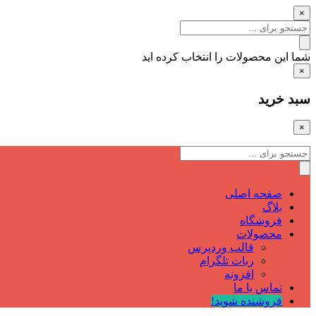
×
شما این محصولات را انتخاب کرده اید
×
سبد خرید
×
صفحه اصلی
بلاگ
فروشگاه
محصولات
قالب وردپرس
ربات تلگرام
افزونه
تماس با ما
فروشنده شوید!