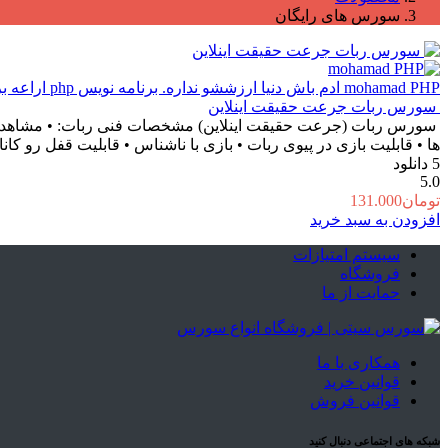
سورس های رایگان
mohamad PHP
ادم باش دنیا ارزششو نداره. برنامه نویس php اراعه برترین محصولات و خدمات مجازی
سورس ربات جرعت حقیقت اینلاین
سورس ربات (جرعت حقیقت اینلاین) مشخصات فنی ربات: • مشاهده آمار
ها • قابلیت بازی در پیوی ربات • بازی با ناشناس • قابلیت قفل رو کانا
5
دانلود
5.0
تومان
131.000
افزودن به سبد خرید
سیستم امتیازات
فروشگاه
حمایت از ما
همکاری با ما
قوانین خرید
قوانین فروش
شبکه های اجتماعی دنبال کنید