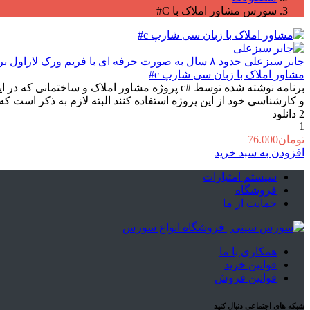
سورس مشاور املاک با C#
جابر سبزعلی
حدود ۸ سال به صورت حرفه ای با فریم ورک لاراول برنامه نویسی میکنم
مشاور املاک با زبان سی شارپ c#
برنامه نوشته شده توسط #c پروژه مشاور املاک 
و کارشناسی خود از این پروژه استفاده کنند البته لازم به ذکر است که بگ
2
دانلود
1
تومان
76.000
افزودن به سبد خرید
سیستم امتیازات
فروشگاه
حمایت از ما
همکاری با ما
قوانین خرید
قوانین فروش
شبکه های اجتماعی دنبال کنید