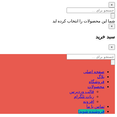
×
شما این محصولات را انتخاب کرده اید
×
سبد خرید
×
صفحه اصلی
بلاگ
فروشگاه
محصولات
قالب وردپرس
ربات تلگرام
افزونه
تماس با ما
فروشنده شوید!