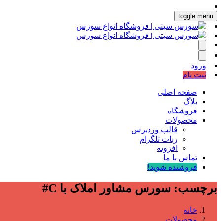
toggle menu
ورود
ثبت نام
صفحه اصلی
بلاگ
فروشگاه
محصولات
قالب وردپرس
ربات تلگرام
افزونه
تماس با ما
فروشنده شوید!
برچسب:
سورس مشاور املاک با C#
خانه
محصولات