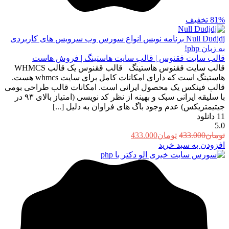
81%
تخفیف
Null Dudjdj
برنامه نویس انواع سورس وب سرویس های کاربردی
به زبان php!
قالب سایت ققنوس | قالب سایت هاستینگ | فروش هاست
قالب سایت ققنوس هاستینگ قالب ققنوس یک قالب WHMCS
هاستینگ است که دارای امکانات کامل برای سایت whmcs هست.
قالب فینکس یک محصول ایرانی است. امکانات قالب طراحی بومی
با سلیقه ایرانی سبک و بهینه از نظر کد نویسی (امتیاز بالای ۹۳ در
جیتیمتریکس) عدم وجود باگ های فراوان به دلیل [...]
11
دانلود
5.0
قیمت
قیمت
تومان
433.000
تومان
433.000
اصلی:
فعلی:
افزودن به سبد خرید
تومان433.000
تومان433.000.
بود.