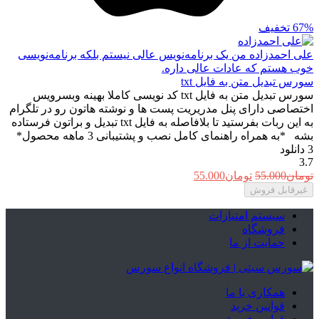
67%
تخفیف
علی احمدزاده
من یک برنامه‌نویس عالی نیستم بلکه برنامه‌نویسی
خوب هستم که عادات عالی داره.
سورس تبدیل متن به فایل txt
سورس تبدیل متن به فایل txt کد نویسی کاملا بهینه وبسرویس
اختصاصی دارای پنل مدریریت پست ها و نوشته هاتون رو در تلگرام
به این ربات بفرستید تا بلافاصله به فایل txt تبدیل و براتون فرستاده
بشه *به همراه راهنمای کامل نصب و پشتیبانی 3 ماهه محصول*
3
دانلود
3.7
قیمت
قیمت
تومان
55.000
تومان
55.000
اصلی:
فعلی:
غیرقابل فروش
تومان55.000
تومان55.000.
بود.
سیستم امتیازات
فروشگاه
حمایت از ما
همکاری با ما
قوانین خرید