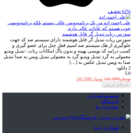
62%
تخفیف
علی احمدزاده
من یک برنامه‌نویس عالی نیستم بلکه برنامه‌نویسی
خوب هستم که عادات عالی داره.
سورس ربات تبدیل گر فایل هوشمند
سورس ربات تبدیل گر فایل هوشمند دارای سیستم ضد کد جهت
جلوگیری از هک سیستم ضد اسپم قفل چنل برای عضو گیری و
کسب درامد کد نویسی بهینه و بدون باگ امکانات ربات : تبدیل ویدیو
معمولی به گرد تبدیل ویدیو گرد به معمولی تبدیل ویس به صدا تبدیل
صدا به ویس تبدیل عکس به […]
2
دانلود
5.0
قیمت
قیمت
تومان
141.000
تومان
141.000
اصلی:
فعلی:
غیرقابل فروش
تومان141.000
تومان141.000.
بود.
سیستم امتیازات
فروشگاه
حمایت از ما
همکاری با ما