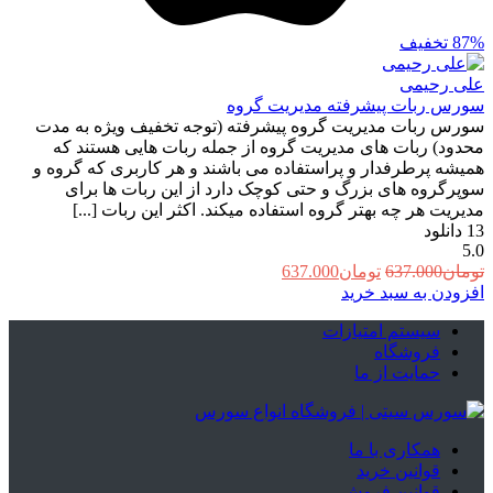
87%
تخفیف
علی رحیمی
سورس ربات پیشرفته مدیریت گروه
سورس ربات مدیریت گروه پیشرفته (توجه تخفیف ویژه به مدت
محدود) ربات های مدیریت گروه از جمله ربات هایی هستند که
همیشه پرطرفدار و پراستفاده می باشند و هر کاربری که گروه و
سوپرگروه های بزرگ و حتی کوچک دارد از این ربات ها برای
مدیریت هر چه بهتر گروه استفاده میکند. اکثر این ربات [...]
13
دانلود
5.0
قیمت
قیمت
تومان
637.000
تومان
637.000
اصلی:
فعلی:
افزودن به سبد خرید
تومان637.000
تومان637.000.
سیستم امتیازات
بود.
فروشگاه
حمایت از ما
همکاری با ما
قوانین خرید
قوانین فروش