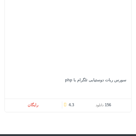
سورس ربات دوستیابی تلگرام با php
156
4.3
رایگان
دانلود