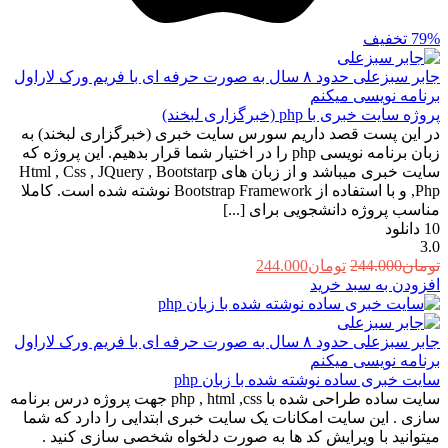
79%
تخفیف
جابر سبزعلی
حدود ۸ سال به صورت حرفه ای با فریم ورک لاراول
برنامه نویسی میکنم
پروژه سایت خبری با php (خبرگزاری لبخند)
در این پست قصد داریم سورس سایت خبری (خبرگزاری لبخند) به
زبان برنامه نویسی php را در اختیار شما قرار بدهیم. این پروژه که
سایت خبری میباشد و از زبان های Html , Css , JQuery , Bootstarp
,Php و با استفاده از Bootstrap Framework نوشته شده است. کاملا
مناسب پروژه دانشجویی برای [...]
10
دانلود
3.0
قیمت
قیمت
تومان
244.000
تومان
244.000
اصلی:
فعلی:
افزودن به سبد خرید
تومان244.000
تومان244.000.
بود.
جابر سبزعلی
حدود ۸ سال به صورت حرفه ای با فریم ورک لاراول
برنامه نویسی میکنم
سایت خبری ساده نوشته شده با زبان php
سایت ساده طراحی شده با php , html ,css جهت پروژه درس برنامه
سازی . این سایت امکانات یک سایت خبری ابتدایی را دارد که شما
میتوانید با ویرایش کد ها به صورت دلخواه شخصی سازی کنید .