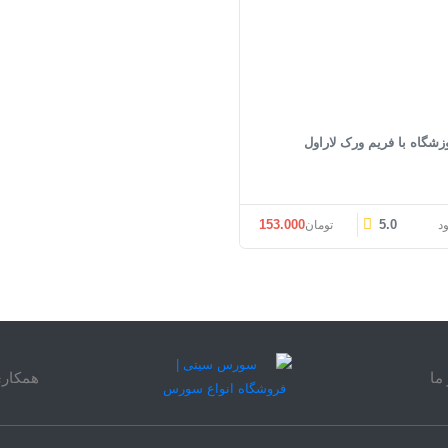
زشگاه با فریم ورک لاراول
قیمت اصلی: تومان153.000 بود.
قیمت فعلی: تومان153.000.
153.000
5.0
ود
تومان
ما
همکاری