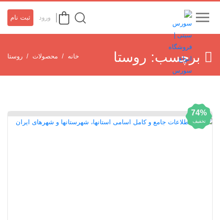
ورود
ثبت نام
برچسب:
روستا
خانه
محصولات
روستا
74%
تخفیف