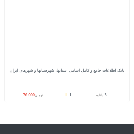
بانک اطلاعات جامع و کامل اسامی استانها، شهرستانها و شهرهای ایران
قیمت اصلی: تومان76.000 بود.
قیمت فعلی: تومان00
76.000
1
3
دانلود
تومان