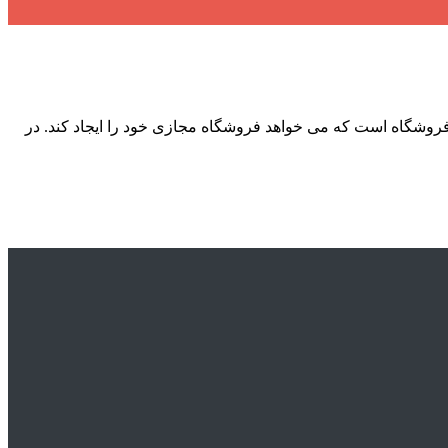
PS Store – Mobile eCommer برنامه اندروید PS-Store برنامه آماده برای صاحب فروشگاه است که می خواهد فروشگاه مجازی خود را ایجاد کند. در