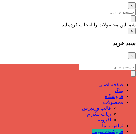
×
شما این محصولات را انتخاب کرده اید
×
سبد خرید
×
صفحه اصلی
بلاگ
فروشگاه
محصولات
قالب وردپرس
ربات تلگرام
افزونه
تماس با ما
فروشنده شوید!