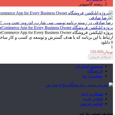
رشته کامپیوتر
رضا صادقی
در زمینه برنامه نویسی سی شارپ، اندروید، تحت وب، C و ++C فعالیت می کنم.
پروژه اپلیکشن فروشگاه PS Store – Mobile eCommerce App for Every Business Owner
ارتباط با این برنامه که با هدف گسترش و توسعه ی کسب و کار ساخته 
0
دانلود
1
تومان
150.000
غیرقابل فروش
سیستم امتیازات
فروشگاه
حمایت از ما
همکاری با ما
قوانین خرید
قوانین فروش
شبکه های اجتماعی دنبال کنید