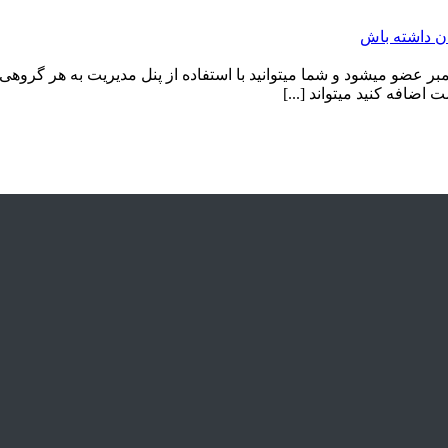
ن داشته باش
 کامنتر ( تبچی و کامنت گذار ) خود کار در گروه های بالای 200 ممبر عضو میشود و شما میتوانید با استفا