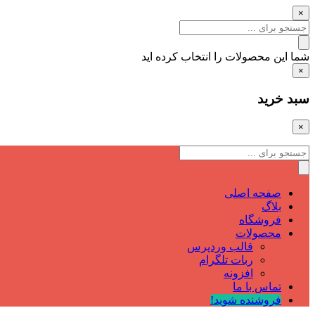
×
شما این محصولات را انتخاب کرده اید
×
سبد خرید
×
صفحه اصلی
بلاگ
فروشگاه
محصولات
قالب وردپرس
ربات تلگرام
افزونه
تماس با ما
فروشنده شوید!