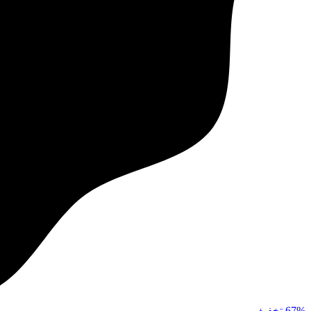
67%
تخفیف