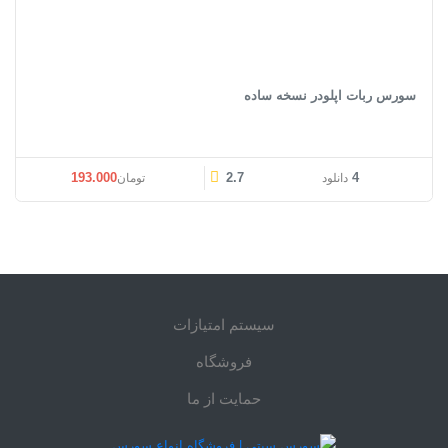
سورس ربات اپلودر نسخه ساده
193.000
2.7
4
دانلود
تومان
سیستم امتیازات
فروشگاه
حمایت از ما