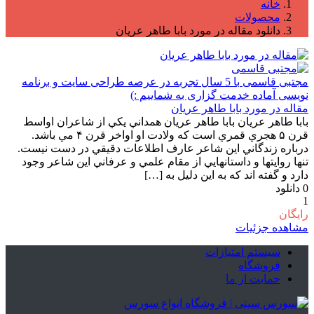
خانه
محصولات
دانلود مقاله در مورد بابا طاهر عريان
مجتبی قاسمی
با 5 سال تجربه در عرصه طراحی سایت و برنامه
نویسی آماده خدمت گزاری به شماییم :)
مقاله در مورد بابا طاهر عریان
بابا طاهر عریان بابا طاهر عريان همداني يكي از شاعران اواسط
قرن ۵ هجري قمري است كه ولادت او اواخر قرن ۴ مي باشد.
درباره زندگاني اين شاعر عارف اطلاعات دقيقي در دست نيست.
تنها روايتها و داستانهايي از مقام علمي و عرفاني اين شاعر وجود
دارد و گفته اند كه به اين دليل به […]
0
دانلود
1
رایگان
مشاهده جزئیات
سیستم امتیازات
فروشگاه
حمایت از ما