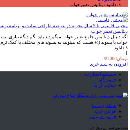
دانلود دیتابیس تعبیرخواب
مجتبی قاسمی
با 5 سال تجربه در عرصه طراحی سایت و برنامه نویسی آماده خدمت گزاری به شماییم :)
دیتابیس تعبیر خواب
اگه دنبال دیتابیس جامع تعبیر خواب میگیردید باید بگم دیگه نیازی نیست
خواب با پسوند sql هست که میتونید به پسوند های مختلف با کمک نرم افزار هایی [...]
5
دانلود
1
تومان
99.000
افزودن به سبد خرید
سیستم امتیازات
فروشگاه
حمایت از ما
همکاری با ما
قوانین خرید
قوانین فروش
شبکه های اجتماعی دنبال کنید