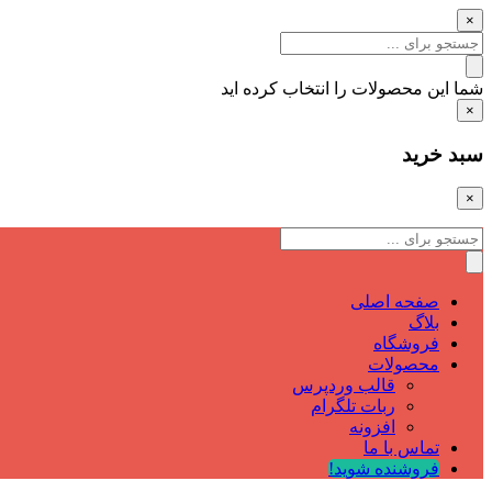
×
شما این محصولات را انتخاب کرده اید
×
سبد خرید
×
صفحه اصلی
بلاگ
فروشگاه
محصولات
قالب وردپرس
ربات تلگرام
افزونه
تماس با ما
فروشنده شوید!