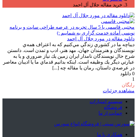
خرید مقاله جلال آل احمد
مجتبی قاسمی
با 5 سال تجربه در عرصه طراحی سایت و برنامه
نویسی آماده خدمت گزاری به شماییم :)
دانلود مقاله در مورد جلال آل احمد
ديباچه ما در كشوري زندگي مي‌كنيم كه به اعتراف همه‌ي
نويسندگان و هنرمندان جهان، مهد هنر، ادب و تمدن است. دانستن
شرح حال نويسندگان نامدار ايران زمين يك نياز ضروري و يا به
عبارتي ديگر يك وظيفه است. اينكه بدانيم قدماي ما يا اديبان معاصر
در عرصه‌ي داستان، رمان يا مقاله چه [...]
0
دانلود
1
رایگان
مشاهده جزئیات
سیستم امتیازات
فروشگاه
حمایت از ما
همکاری با ما