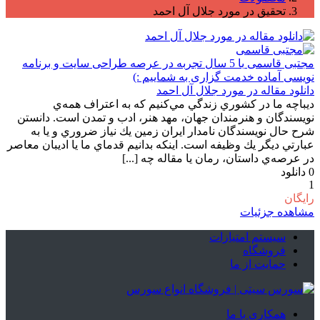
تحقیق در مورد جلال آل احمد
مجتبی قاسمی
با 5 سال تجربه در عرصه طراحی سایت و برنامه
نویسی آماده خدمت گزاری به شماییم :)
دانلود مقاله در مورد جلال آل احمد
ديباچه ما در كشوري زندگي مي‌كنيم كه به اعتراف همه‌ي
نويسندگان و هنرمندان جهان، مهد هنر، ادب و تمدن است. دانستن
شرح حال نويسندگان نامدار ايران زمين يك نياز ضروري و يا به
عبارتي ديگر يك وظيفه است. اينكه بدانيم قدماي ما يا اديبان معاصر
در عرصه‌ي داستان، رمان يا مقاله چه [...]
0
دانلود
1
رایگان
مشاهده جزئیات
سیستم امتیازات
فروشگاه
حمایت از ما
همکاری با ما