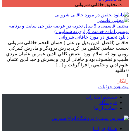
تحقیق خاقانی شروانی
مجتبی قاسمی
با 5 سال تجربه در عرصه طراحی سایت و برنامه
نویسی آماده خدمت گزاری به شماییم :)
دانلود تحقیق در مورد خاقانی شروانی
خاقاني (افضل الدين بديل بن علي )‌ حسان العجم خاقاني شرواني
نخست حقايقي تخلص مي كرد. پدرش درودگر و مادرش كنيزكي
رومي بود كه اسلام آورد . عمش كافي الدين عمر بن عثمان مردي
طبيب و فيلسوف بود و خاقاني از وي و پسرش و حيدالدين عثمان
علوم ادبي و حكمي را فرا گرفت و […]
0
دانلود
1
رایگان
مشاهده جزئیات
سیستم امتیازات
فروشگاه
حمایت از ما
همکاری با ما