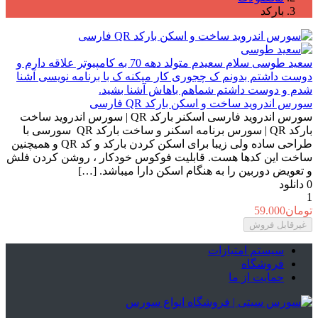
بارکد
سعید طوسی
سلام سعیدم متولد دهه 70 به کامپیوتر علاقه دارم و
دوست داشتم بدونم ک چجوری کار میکنه ک با برنامه نویسی آشنا
شدم و دوست داشتم شماهم باهاش آشنا بشید.
سورس اندروید ساخت و اسکن بارکد QR فارسی
سورس اندروید فارسی اسکنر بارکد QR | سورس اندروید ساخت
بارکد QR | سورس برنامه اسکنر و ساخت بارکد QR سورسی با
طراحی ساده ولی زیبا برای اسکن کردن بارکد و کد QR و همیچنین
ساخت این کدها هست. قابلیت فوکوس خودکار ، روشن کردن فلش
و تعویض دوربین را به هنگام اسکن دارا میباشد. […]
0
دانلود
1
تومان
59.000
غیرقابل فروش
سیستم امتیازات
فروشگاه
حمایت از ما