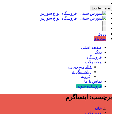
toggle menu
ورود
ثبت نام
صفحه اصلی
بلاگ
فروشگاه
محصولات
قالب وردپرس
ربات تلگرام
افزونه
تماس با ما
فروشنده شوید!
برچسب:
اینساگرم
خانه
محصولات