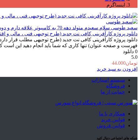
اینساگرم
سعید طوسی
سلام سعیدم متولد دهه 70 به کامپیوتر علاقه دارم و دوست داشتم بدونم ک چجوری کار میکنه ک با برنامه نویسی آشنا شدم و دوست داشتم شماهم باهاش آشنا بشید.
دانلود پروژه کارآفرینی کافی نت جدید (طرح توجیهی فنی ، مالی و اقت
فهرست و صفحه عنوان) تنها کاری که شما باید انجام دهید این است که
0
دانلود
5.0
تومان
44.000
افزودن به سبد خرید
سیستم امتیازات
فروشگاه
حمایت از ما
همکاری با ما
قوانین خرید
قوانین فروش
شبکه های اجتماعی دنبال کنید