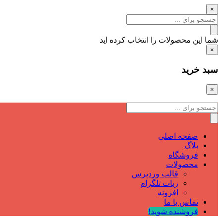
×
شما این محصولات را انتخاب کرده اید
×
سبد خرید
×
صفحه اصلی
بلاگ
فروشگاه
محصولات
قالب وردپرس
ربات تلگرام
افزونه
تماس با ما
فروشنده شوید!