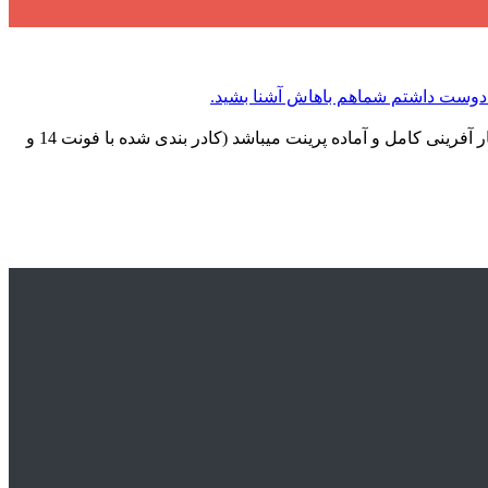
دانلود پروژه کارآفرینی کافی نت جدید (طرح توجیهی مطلب قرار دارد میتوانید دانلود نموده و استفاده نماییدلازم به ذکر است که این پروژه کار آفرینی کامل و آماده پرینت میباشد (کادر بندی شده با فونت 14 و