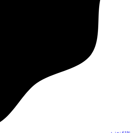
61%
تخفیف