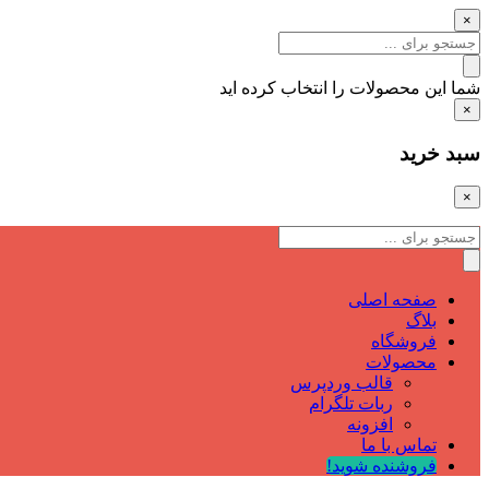
×
شما این محصولات را انتخاب کرده اید
×
سبد خرید
×
صفحه اصلی
بلاگ
فروشگاه
محصولات
قالب وردپرس
ربات تلگرام
افزونه
تماس با ما
فروشنده شوید!