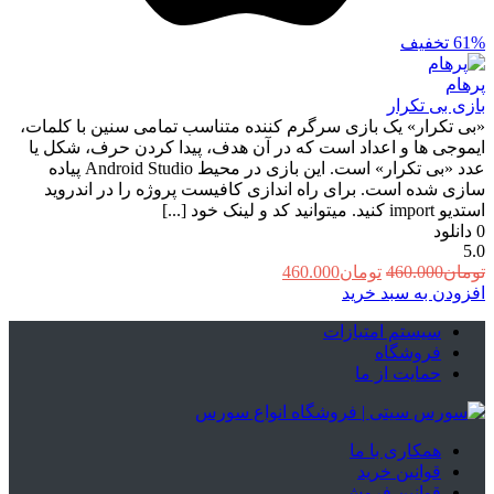
61%
تخفیف
پرهام
بازی بی تکرار
‏«بی تکرار» یک بازی سرگرم کننده متناسب تمامی سنین با کلمات،
ایموجی ها و اعداد است که در آن هدف، پیدا کردن حرف، شکل یا
عدد «بی تکرار» است. این بازی در محیط Android Studio پیاده
سازی شده است. برای راه اندازی کافیست پروژه را در اندروید
استدیو import کنید. میتوانید کد و لینک خود [...]
0
دانلود
5.0
قیمت
قیمت
تومان
460.000
تومان
460.000
اصلی:
فعلی:
افزودن به سبد خرید
تومان460.000
تومان460.000.
سیستم امتیازات
بود.
فروشگاه
حمایت از ما
همکاری با ما
قوانین خرید
قوانین فروش