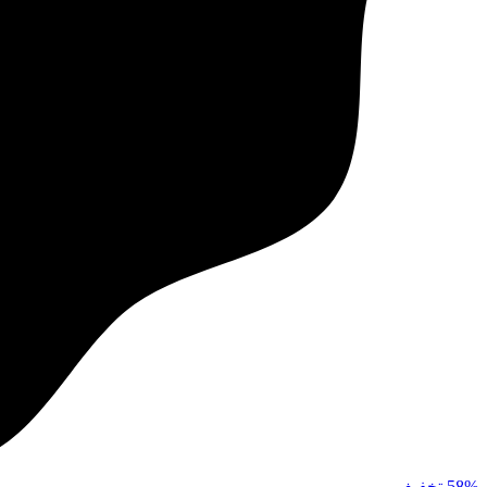
58%
تخفیف