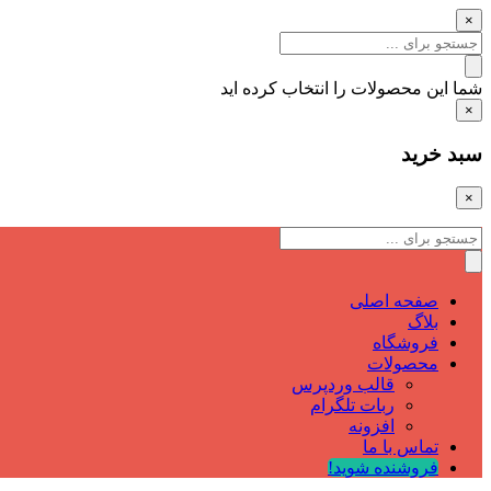
×
شما این محصولات را انتخاب کرده اید
×
سبد خرید
×
صفحه اصلی
بلاگ
فروشگاه
محصولات
قالب وردپرس
ربات تلگرام
افزونه
تماس با ما
فروشنده شوید!