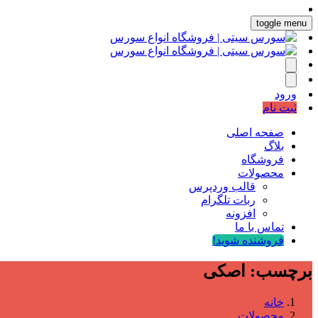
toggle menu
ورود
ثبت نام
صفحه اصلی
بلاگ
فروشگاه
محصولات
قالب وردپرس
ربات تلگرام
افزونه
تماس با ما
فروشنده شوید!
برچسب:
اصکی
خانه
محصولات