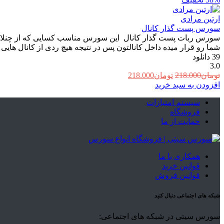
ارتین مرادی
سورس پست گذار کانال
سورس ربات پست گذار کانال این سورس مناسب کسایی که از چنلا دی
شما رو قرار میده داخل کانالتون پس در نتیجه هیچ ردی از کانال هایی
39
دانلود
3.0
قیمت
قیمت
تومان
218.000
تومان
218.000
اصلی:
فعلی:
افزودن به سبد خرید
تومان218.000
تومان218.000.
سیستم امتیازات
بود.
فروشگاه
حمایت از ما
همکاری با ما
قوانین خرید
قوانین فروش
شبکه های اجتماعی دنبال کنید
سورس سیتی در شبکه های اجتماعی: