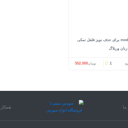
فیلتر median برای حذف نویز فلفل نمکی
زبان وریلاگ
502.000
1
ود
تومان
ما
همکاری