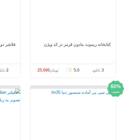
کتابخانه ریموت مادون قرمز در کد ویژن
فلاشر دو
قیمت اصلی: تومان25.000 بود.
قیمت فعلی: تومان25.000.
2
25.000
5.0
3
دانلود
تومان
دانل
60%
تخفیف