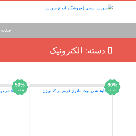
صفحه 
دسته:
الکترونیک
50%
60%
تخفیف
تخفیف