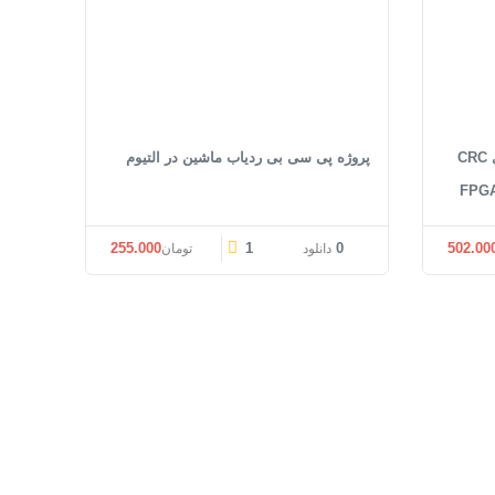
پیاده سازی به فرم مستقیم و موازی CRC
پروژه پی سی بی ردیاب ماشین در التیوم
قیمت اصلی: تومان300.000 بود.
قیمت فعلی: تومان255.000.
255.000
1
0
502.00
دانلود
تومان