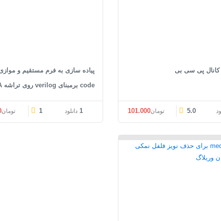
 کانال پی سی بی
code برمبنای verilog روی تراشه FPGA
قیمت اصلی: تومان101.000 بود.
قیمت فعلی: تومان101.000.
0
1
1
101.000
5.0
ود
تومان
دانلود
تومان