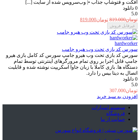
افکت و فتوشاپ جذاب •| وب‌سرویس شده از سایت [...]
0
دانلود
5.0
قیمت
قیمت
تومان
819.000
تومان
819.000
اصلی:
فعلی:
غیرقابل فروش
تومان819.000
تومان819.000.
بود.
hardworker
سورس کد بازی تحت وب هیرو جامپ
سورس کد بازی تحت وب هیرو جامپ سورس کد کامل بازی هیرو
جامپ قابل اجرا بر روی تمام مرورگرهای اینترنتی توسط تمام
دستگاه ها. بازی کاملا با زبان جاوا اسکریپت نوشته شده و قابلیت
اتصال به دیتا بیس را دارد.
0
دانلود
5.0
تومان
307.000
افزودن به سبد خرید
سیستم امتیازات
فروشگاه
حمایت از ما