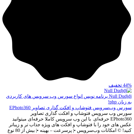
44%
تخفیف
Null Dudjdj
برنامه نویس انواع سورس وب سرویس های کاربردی
به زبان php!
سورس وب‌سرویس فتوشاپ و افکت گذاری تصاویر EPhoto360
سورس وب سرویس فتوشاپ و افکت گذاری تصاویر
EPhoto360 حرفه‌ای با این وب سرویس کاملا حرفه‌ای میتوانید
عکس های خود را با فتوشاپ و افکت های ویژه جذاب تر و زیباتر
کنید! ©️ امکانات وب‌سرویس •| پرسرعت – بهینه •| بیش از 80 نوع