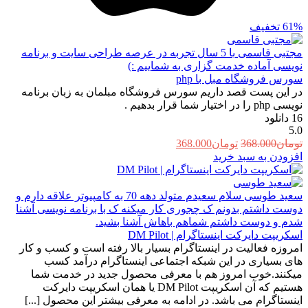
61%
تخفیف
مجتبی قاسمی
با 5 سال تجربه در عرصه طراحی سایت و برنامه
نویسی آماده خدمت گزاری به شماییم :)
سورس فروشگاه مبل با php
در این پست قصد داریم سورس فروشگاه مبلمان به زبان برنامه
نویسی php را در اختیار شما قرار بدهیم .
16
دانلود
5.0
قیمت
قیمت
تومان
368.000
تومان
368.000
اصلی:
فعلی:
افزودن به سبد خرید
تومان368.000
تومان368.000.
بود.
سعید طوسی
سلام سعیدم متولد دهه 70 به کامپیوتر علاقه دارم و
دوست داشتم بدونم ک چجوری کار میکنه ک با برنامه نویسی آشنا
شدم و دوست داشتم شماهم باهاش آشنا بشید.
اسکریپت دایرکت اینستاگرام | DM Pilot
امروزه فعالیت در اینستاگرام بسیار بالا رفته است و کسب و کار
های بسیاری در این شبکه اجتماعی اینستاگرام درآمد کسب
میکنند.خوب امروز هم با معرفی محصول جدید در خدمت شما
هستیم که آن اسکریپت DM Pilot یا همان اسکریپت دایرکت
اینستاگرام می باشد. در ادامه به معرفی بیشتر این محصول [...]