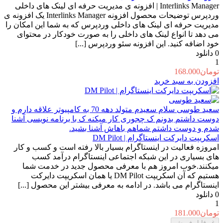
Interlinks Manager | افزونه ی مدیریت حرفه ای لینک های داخلی
وردپرس توضیحات محصول افزونه Interlinks Manager یک افزونه ی
مدیریت حرفه ای لینک های داخلی وردپرس که به شما این امکان را
می دهد تا انواع لینک های داخلی را به صورت خودکار در محتوای
خود اضافه کنید. این افزونه سئو وردپرس [...]
0
دانلود
1
تومان
168.000
افزودن به سبد خرید
سعید طوسی
سلام سعیدم متولد دهه 70 به کامپیوتر علاقه دارم و
دوست داشتم بدونم ک چجوری کار میکنه ک با برنامه نویسی آشنا
شدم و دوست داشتم شماهم باهاش آشنا بشید.
اسکریپت دایرکت اینستاگرام | DM Pilot
امروزه فعالیت در اینستاگرام بسیار بالا رفته است و کسب و کار
های بسیاری در این شبکه اجتماعی اینستاگرام درآمد کسب
میکنند.خوب امروز هم با معرفی محصول جدید در خدمت شما
هستیم که آن اسکریپت DM Pilot یا همان اسکریپت دایرکت
اینستاگرام می باشد. در ادامه به معرفی بیشتر این محصول [...]
0
دانلود
1
تومان
181.000
غیرقابل فروش