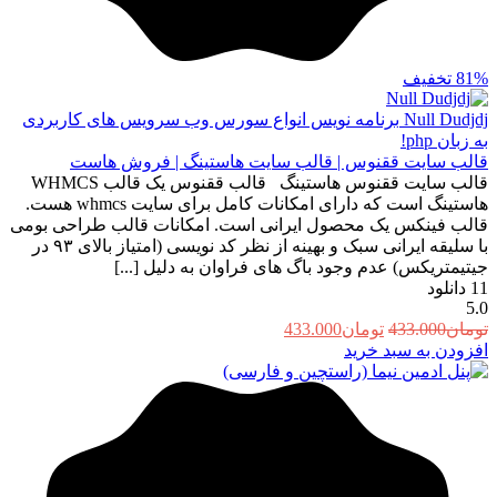
81%
تخفیف
Null Dudjdj
برنامه نویس انواع سورس وب سرویس های کاربردی
به زبان php!
قالب سایت ققنوس | قالب سایت هاستینگ | فروش هاست
قالب سایت ققنوس هاستینگ قالب ققنوس یک قالب WHMCS
هاستینگ است که دارای امکانات کامل برای سایت whmcs هست.
قالب فینکس یک محصول ایرانی است. امکانات قالب طراحی بومی
با سلیقه ایرانی سبک و بهینه از نظر کد نویسی (امتیاز بالای ۹۳ در
جیتیمتریکس) عدم وجود باگ های فراوان به دلیل [...]
11
دانلود
5.0
قیمت
قیمت
تومان
433.000
تومان
433.000
اصلی:
فعلی:
افزودن به سبد خرید
تومان433.000
تومان433.000.
بود.