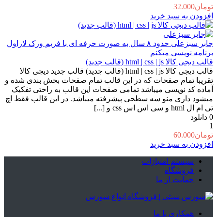
تومان
32.000
افزودن به سبد خرید
جابر سبزعلی
حدود ۸ سال به صورت حرفه ای با فریم ورک لاراول
برنامه نویسی میکنم
قالب دیجی کالا html | css | js (قالب جدید)
قالب دیجی کالا html | css | js (قالب جدید) قالب جدید دیجی کالا
تقریبا تمام صفحات که در این قالب تمام صفحات بخش بندی شده و
آماده کد نویسی میباشد تمامی صفحات این قالب به راحتی تفکیک
میشود داری منو سه سطحی پیشرفته میباشد. در این قالب فقط اچ
تی ام ال html و سی اس اس css و [...]
0
دانلود
1
تومان
60.000
افزودن به سبد خرید
سیستم امتیازات
فروشگاه
حمایت از ما
همکاری با ما