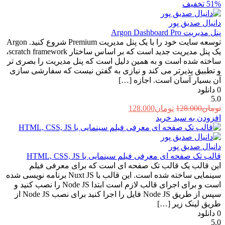
51%
تخفیف
دانیال صدیق پور
پنل مدیریت Argon Dashboard Pro
توسعه سایت خود را با یک پنل مدیریت Premium شروع کنید. Argon
یک پنل مدیریت جدید است که بر اساس ساختار scratch framework،
ساخته شده است و به همین دلیل است که پنل مدیریت را بصری تر
و تطبیق پذیرتر می کند و نیازی به گفتن نیست که سفارشی سازی
آن بسیار آسان است. اجازه […]
0
دانلود
5.0
قیمت
قیمت
تومان
128.000
تومان
128.000
اصلی:
فعلی:
افزودن به سبد خرید
تومان128.000
تومان128.000.
بود.
دانیال صدیق پور
قالب تک صفحه ای معرفی فیلم سینمایی با HTML, CSS, JS
این قالب یک قالب تک صفحه ای است که برای معرفی فیلم
سینمایی ساخته شده است. این قالب با Nuxt JS برنامه نویسی شده
است و برای اجرای قالب لازم است ابتدا Node JS را نصب کنید و
سپس از طریق Node JS فایل را اجرا کنید برای نصب Node JS از
طریق لینک زیر […]
0
دانلود
5.0