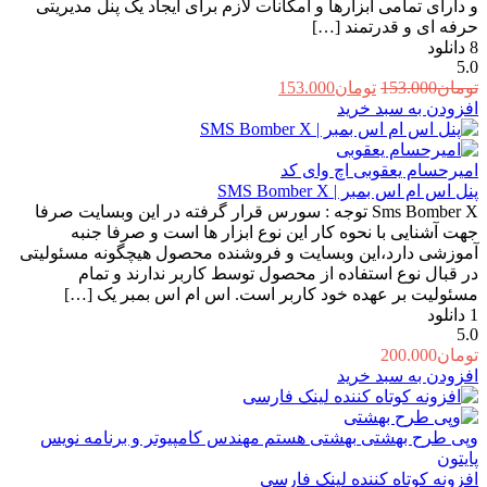
و دارای تمامی ابزارها و امکانات لازم برای ایجاد یک پنل مدیریتی
حرفه ای و قدرتمند […]
8
دانلود
5.0
قیمت
قیمت
تومان
153.000
تومان
153.000
اصلی:
فعلی:
افزودن به سبد خرید
تومان153.000
تومان153.000.
بود.
امیرحسام یعقوبی
اچ وای کد
پنل اس ام اس بمبر | SMS Bomber X
Sms Bomber X توجه : سورس قرار گرفته در این وبسایت صرفا
جهت آشنایی با نحوه کار این نوع ابزار ها است و صرفا جنبه
آموزشی دارد،این وبسایت و فروشنده محصول هیچگونه مسئولیتی
در قبال نوع استفاده از محصول توسط کاربر ندارند و تمام
مسئولیت بر عهده خود کاربر است. اس ام اس بمبر یک […]
1
دانلود
5.0
تومان
200.000
افزودن به سبد خرید
وپی طرح بهشتی
بهشتی هستم مهندس کامپیوتر و برنامه نویس
پایتون
افزونه کوتاه کننده لینک فارسی