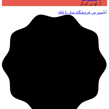
اچ تی ام ال