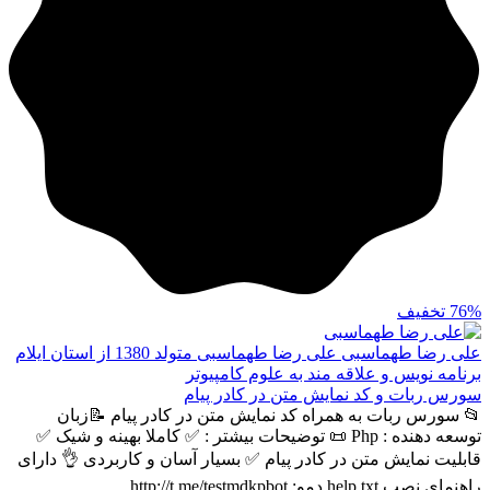
76%
تخفیف
علی رضا طهماسبی
علی رضا طهماسبی متولد 1380 از استان ایلام
برنامه نویس و علاقه مند به علوم کامپیوتر
سورس ربات و کد نمایش متن در کادر پیام
📂 سورس ربات به همراه کد نمایش متن در کادر پیام 📝زبان
توسعه دهنده : Php 📜 توضیحات بیشتر : ✅ کاملا بهینه و شیک ✅
قابلیت نمایش متن در کادر پیام ✅ بسیار آسان و کاربردی 👌 دارای
راهنمای نصب help.txt دمو: http://t.me/testmdkpbot