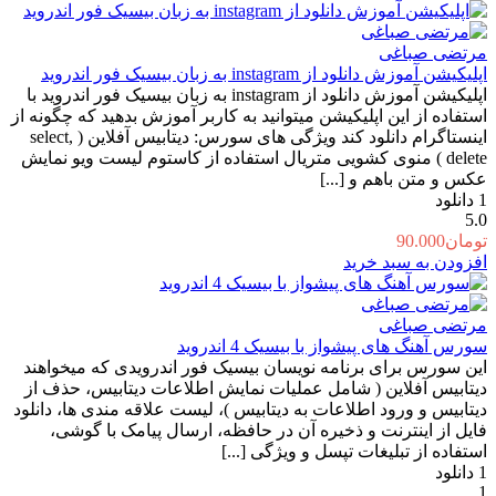
تومان150.000
تومان89.000.
بود.
مرتضی صباغی
اپلیکیشن آموزش دانلود از instagram به زبان بیسیک فور اندروید
اپلیکیشن آموزش دانلود از instagram به زبان بیسیک فور اندروید با
استفاده از این اپلیکیشن میتوانید به کاربر آموزش بدهید که چگونه از
اینستاگرام دانلود کند ویژگی های سورس: دیتابیس آفلاین ( select,
delete ) منوی کشویی متریال استفاده از کاستوم لیست ویو نمایش
عکس و متن باهم و [...]
1
دانلود
5.0
تومان
90.000
افزودن به سبد خرید
مرتضی صباغی
سورس آهنگ های پیشواز با بیسیک 4 اندروید
این سورس برای برنامه نویسان بیسیک فور اندرویدی که میخواهند
دیتابیس آفلاین ( شامل عملیات نمایش اطلاعات دیتابیس، حذف از
دیتابیس و ورود اطلاعات به دیتابیس )، لیست علاقه مندی ها، دانلود
فایل از اینترنت و ذخیره آن در حافظه، ارسال پیامک با گوشی،
استفاده از تبلیغات تپسل و ویژگی [...]
1
دانلود
1