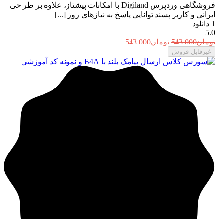
فروشگاهی وردپرس Digiland با امکانات پیشتاز، علاوه بر طراحی
ایرانی و کاربر پسند توانایی پاسخ به نیازهای روز [...]
1
دانلود
5.0
قیمت
قیمت
تومان
543.000
تومان
543.000
اصلی:
فعلی:
غیرقابل فروش
تومان543.000
تومان543.000.
بود.