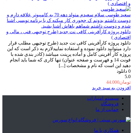
سعید طوسی
سلام سعیدم متولد دهه 70 به کامپیوتر علاقه دارم و
دوست داشتم بدونم ک چجوری کار میکنه ک با برنامه نویسی آشنا
شدم و دوست داشتم شماهم باهاش آشنا بشید.
دانلود پروژه کارآفرینی کافی نت جدید (طرح توجیهی فنی ، مالی و
اقتصادی )
دانلود پروژه کارآفرینی کافی نت جدید (طرح توجیهی مطلب قرار
دارد میتوانید دانلود نموده و استفاده نماییدلازم به ذکر است که این
پروژه کار آفرینی کامل و آماده پرینت میباشد (کادر بندی شده با
فونت 14 و فهرست و صفحه عنوان) تنها کاری که شما باید انجام
دهید این است که نام و مشخصات [...]
0
دانلود
5.0
تومان
44.000
افزودن به سبد خرید
سیستم امتیازات
فروشگاه
حمایت از ما
همکاری با ما