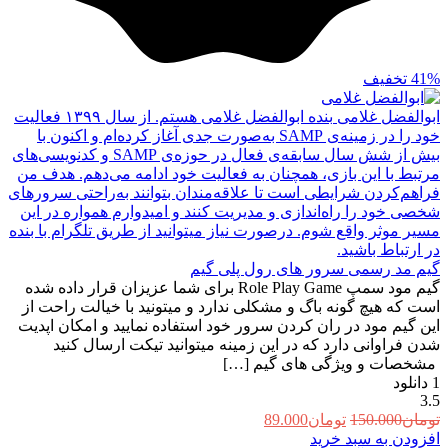
41%
تخفیف
ابوالفضل غلامی
بنده ابوالفضل غلامی هستم. از سال ۱۳۹۹ فعالیت
خود را در زمینه‌ی SAMP به‌صورت جدی آغاز کرده‌ام و اکنون با
بیش از شش سال سابقه‌ی فعال در حوزه‌ی SAMP و کدنویسی‌های
مرتبط با این بازی، همچنان به فعالیت خود ادامه می‌دهم. هدف من
فراهم‌کردن شرایطی است تا علاقه‌مندان بتوانند به‌راحتی سرورهای
شخصی خود را راه‌اندازی و مدیریت کنند و امیدوارم همواره در این
مسیر موثر واقع شوم. درصورت نیاز میتوانید از طریق تلگرام با بنده
در ارتباط باشید.
گیم مد رسمی سرور های رول پلی گیم
گیم مود سمپ Role Play Game برای شما عزیزان قرار داده شده
است که هیچ گونه باگ و مشکلی ندارد و میتونید با خیالت راحت از
این گیم مود در ران کردن سرور خود استفاده نمایید و امکان اپدیت
شدن فراوانی دارد که در این زمینه میتوانید تیکت ارسال کنید
مشخصات و ویژگی های گیم […]
1
دانلود
3.5
قیمت
قیمت
تومان
150.000
تومان
89.000
اصلی:
فعلی:
افزودن به سبد خرید