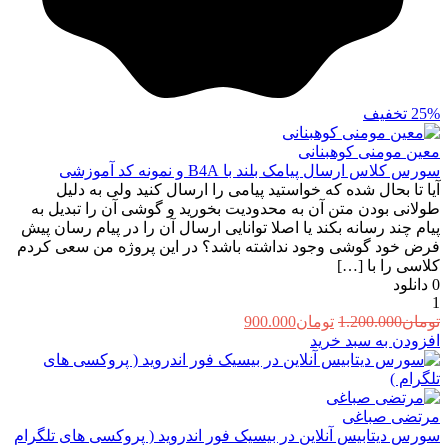
25%
تخفیف
معین مومنی کوهبنانی
سورس کلاس ارسال پیامک بلند با B4A و نمونه کد آموزشی
آیا تا بحال شده که خواستید پیامی را ارسال کنید ولی به دلیل
طولانی بودن متن آن به محدودیت بخورید و گوشی آن را تبدیل به
پیام چند رسانه بکند یا اصلا توانایی ارسال آن را در پیام رسان پیش
فرض خود گوشی وجود نداشته باشد؟ در این پروژه من سعی کردم
کلاسی را با […]
0
دانلود
1
قیمت
قیمت
تومان
1.200.000
تومان
900.000
اصلی:
فعلی:
افزودن به سبد خرید
تومان1.200.000
تومان900.000.
بود.
مرتضی صباغی
سورس دیتابیس آنلاین در بیسیک فور اندروید ( پروکسی های تلگرام